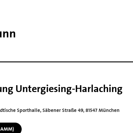
unn
ng Untergiesing-Harlaching
tädtische Sporthalle, Säbener Straße 49, 81547 München
RAMM)